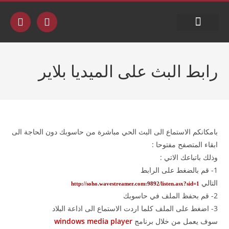
جدول البث
رابط البث على الميديا بلاير
بامكانكم الاستماع الى البث الحي مباشرة من حاسوبك دون الحاجة الى
ابقاء المتصفح مفتوحا :
وذلك باتباعك الاتي :
1- قم بالضغط على الرابط
التالي
http://soho.wavestreamer.com:9892/listen.asx?sid=1
2- قم بحفظ الملف في حاسوبك
3- اضغط على الملف كلما اردت الاستماع الى اذاعة البلاد
سوف يعمل من خلال برنامج
windows media player