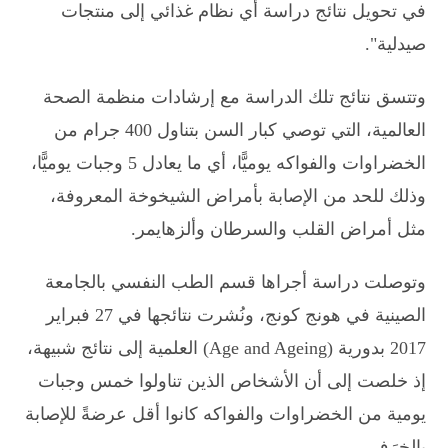
في تحويل نتائج دراسة أي نظام غذائي إلى منتجات
صيدلية".
وتتسق نتائج تلك الدراسة مع إرشادات منظمة الصحة
العالمية، التي توصي كبار السن بتناول 400 جرام من
الخضراوات والفواكه يوميًّا، أي ما يعادل 5 وجبات يوميًّا،
وذلك للحد من الإصابة بأمراض الشيخوخة المعروفة،
مثل أمراض القلب والسرطان وألزهايمر.
وتوصلت دراسة أجراها قسم الطب النفسي بالجامعة
الصينية في هونج كونج، ونُشرت نتائجها في 27 فبراير
2017 بدورية (Age and Ageing) العلمية إلى نتائج شبيهة،
إذ خلصت إلى أن الأشخاص الذين تناولوا خمس وجبات
يومية من الخضراوات والفواكه كانوا أقل عرضةً للإصابة
بالخرَف.